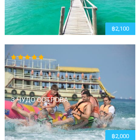
฿
2,100
4.67
out
of 5
3 ЧУДО ОСТРОВА
฿
2,000