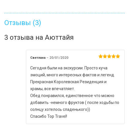
Отзывы (3)
3 отзыва на
Аюттайя
Светлана
–
20/01/2020
Оценка
5
из 5
Сегодня были на экскурсии. Просто куча
эмоций, много интересных фактов и легенд.
Прекрасная Королевская Резиденция и
храмы, все впечатляет.
Обед понравился, единственное что можно
добавить -немного фруктов ( после ходьбы по
солнцу хотелось сладенького))
Спасибо Top Travel!