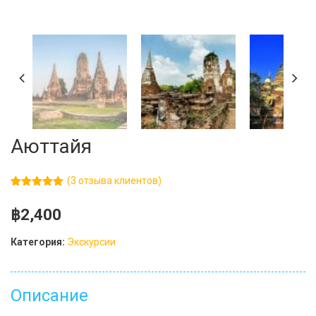
Аюттайя
(
3
отзыва клиентов)
Рейтинг
3
5.00
из 5
฿
2,400
на основе
опроса
пользователей
Категория:
Экскурсии
Описание