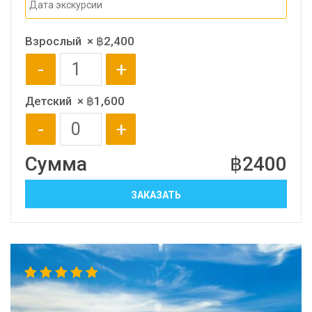
Взрослый
×
฿
2,400
-
+
Детский
×
฿
1,600
-
+
Сумма
฿
2400
ЗАКАЗАТЬ
5.00
out
of 5