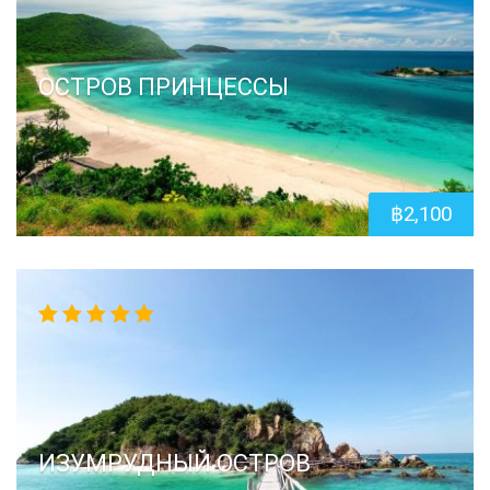
ОСТРОВ ПРИНЦЕССЫ
฿
2,100
5.00
out
of 5
ИЗУМРУДНЫЙ ОСТРОВ