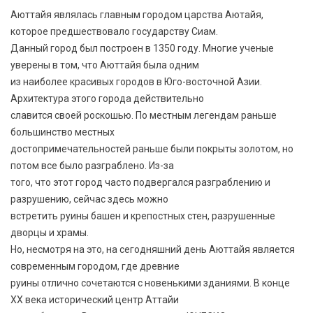
Аюттайя являлась главным городом царства Аютайя,
которое предшествовало государству Сиам.
Данный город был построен в 1350 году. Многие ученые
уверены в том, что Аюттайя была одним
из наиболее красивых городов в Юго-восточной Азии.
Архитектура этого города действительно
славится своей роскошью. По местным легендам раньше
большинство местных
достопримечательностей раньше были покрыты золотом, но
потом все было разграблено. Из-за
того, что этот город часто подвергался разграблению и
разрушению, сейчас здесь можно
встретить руины башен и крепостных стен, разрушенные
дворцы и храмы.
Но, несмотря на это, на сегодняшний день Аюттайя является
современным городом, где древние
руины отлично сочетаются с новенькими зданиями. В конце
XX века исторический центр Аттайи