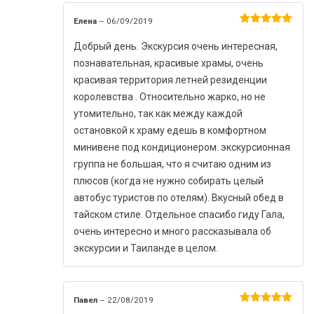
Елена
–
06/09/2019
Оценка
5
из 5
Добрый день. Экскурсия очень интересная,
познавательная, красивые храмы, очень
красивая территория летней резиденции
королевства . Относительно жарко, но не
утомительно, так как между каждой
остановкой к храму едешь в комфортном
минивене под кондиционером. экскурсионная
группа не большая, что я считаю одним из
плюсов (когда не нужно собирать целый
автобус туристов по отелям). Вкусный обед в
тайском стиле. Отдельное спасибо гиду Гала,
очень интересно и много рассказывала об
экскурсии и Таиланде в целом.
Павел
–
22/08/2019
Оценка
5