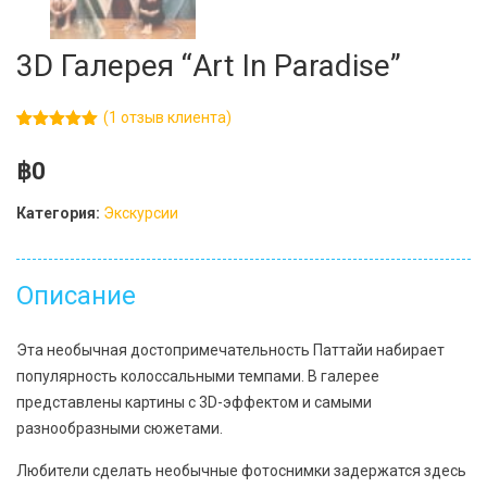
3D Галерея “Art In Paradise”
(
1
отзыв клиента)
Рейтинг
1
5.00
из 5
฿
0
на основе
опроса
пользователя
Категория:
Экскурсии
Описание
Эта необычная достопримечательность Паттайи набирает
популярность колоссальными темпами. В галерее
представлены картины с 3D-эффектом и самыми
разнообразными сюжетами.
Любители сделать необычные фотоснимки задержатся здесь