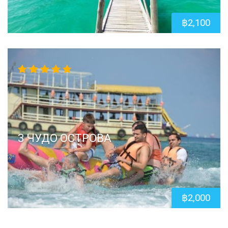
฿
2,100
4.67
out
of 5
3 ЧУДО ОСТРОВА
฿
2,000