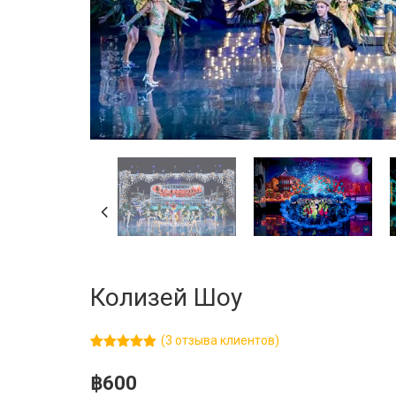
Колизей Шоу
(
3
отзыва клиентов)
Рейтинг
3
5.00
из 5
฿
600
на основе
опроса