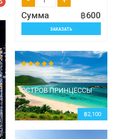
Сумма
฿
600
ЗАКАЗАТЬ
5.00
out
of 5
ОСТРОВ ПРИНЦЕССЫ
฿
2,100