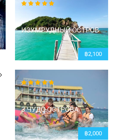
5.00
out
of 5
ИЗУМРУДНЫЙ ОСТРОВ
฿
2,100
4.67
out
of 5
3 ЧУДО ОСТРОВА
฿
2,000