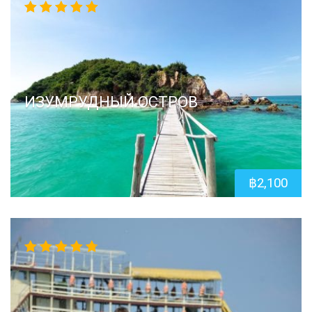
5.00
out
of 5
ИЗУМРУДНЫЙ ОСТРОВ
฿
2,100
4.67
out
of 5