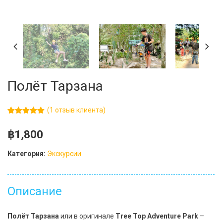
Полёт Тарзана
(
1
отзыв клиента)
Рейтинг
1
5.00
из 5
฿
1,800
на основе
опроса
пользователя
Категория:
Экскурсии
Описание
Полёт Тарзана
или в оригинале
Tree Top Adventure Park
–