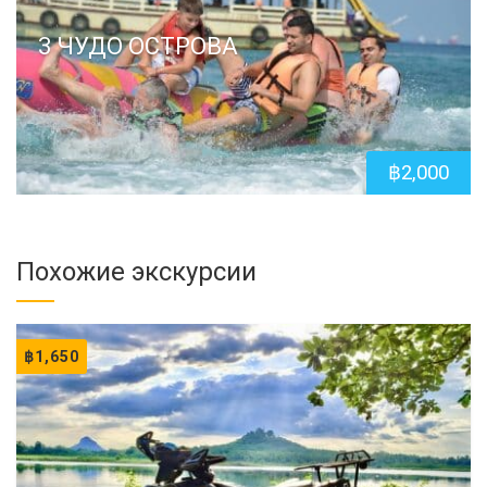
3 ЧУДО ОСТРОВА
฿
2,000
Похожие экскурсии
฿
1,650