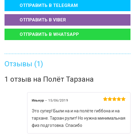
ОТПРАВИТЬ В
TELEGRAM
ОТПРАВИТЬ В
VIBER
ОТПРАВИТЬ В
WHATSAPP
Отзывы (1)
1 отзыв на
Полёт Тарзана
Ильнур
–
15/06/2019
Оценка
5
из 5
Это супер! Были на и на полёте гиббона и на
тархане. Тарзан рулит! Но нужна минимальная
физ подготовка. Спасибо