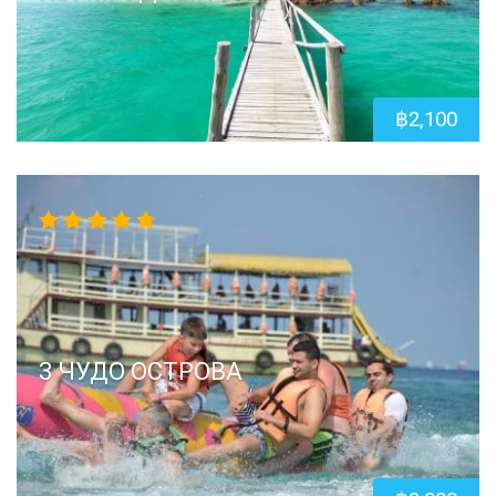
฿
2,100
4.67
out
of 5
3 ЧУДО ОСТРОВА