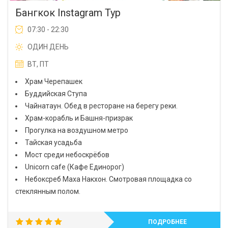
Бангкок Instagram Тур
07:30 - 22:30
ОДИН ДЕНЬ
ВТ, ПТ
Храм Черепашек
Буддийская Ступа
Чайнатаун. Обед в ресторане на берегу реки.
Храм-корабль и Башня-призрак
Прогулка на воздушном метро
Тайская усадьба
Мост среди небоскрёбов
Unicorn cafe (Кафе Единорог)
Небоксреб Маха Накхон. Смотровая площадка со
стеклянным полом.
ПОДРОБНЕЕ