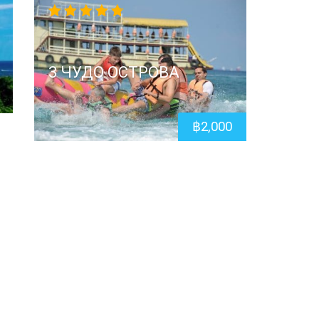
4.67
out
of 5
3 ЧУДО ОСТРОВА
฿
2,000