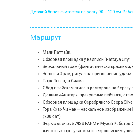
Детский билет считается по росту 90 – 120 см. Реб
Маршрут
Маяк Паттайи.
Обзорная площадка у надписи “Pattaya City”.
Зеркальный храм (фантастически красивый, 
Золотой Храм, ритуал на привлечение удачи.
Парк Легенда Сиама.
Обед в тайском стиле в ресторане на берегу 
Долина «Аватар», прекрасные пейзажи, отл
Обзорная площадка Серебряного Озера Silver
Гора Кхао Чи Чан – наскальное изображение
(200 бат).
Ферма овечек SWISS FARM и Музей Роботов. З
животных, прогуляемся по европейским улоч