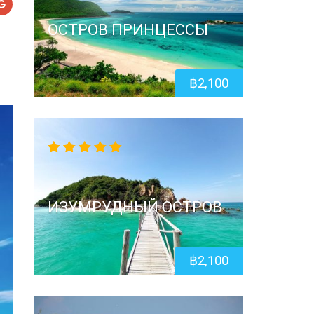
ОСТРОВ ПРИНЦЕССЫ
฿
2,100
5.00
out
of 5
ИЗУМРУДНЫЙ ОСТРОВ
฿
2,100