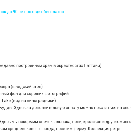
енок до 90 см проходит бесплатно.
недавно построенный храм в окрестностях Паттайи).
озера (шведский стол).
ичный фон для хороших фотографий.
 Lake (вид на виноградники).
 Будды. Здесь за дополнительную оплату можно покататься на сло
десь мы покормим овечек, альпака, пони, кроликов и других милы
кам средневекового города, посетим ферму. Коллекция ретро-