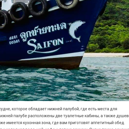
дне, которое обладает нижней палубой, где есть места для
нижней палубе расположены две туалетные кабины, а также душе
же имеется кухонная зона, где вам приготовят аппетитный обед.