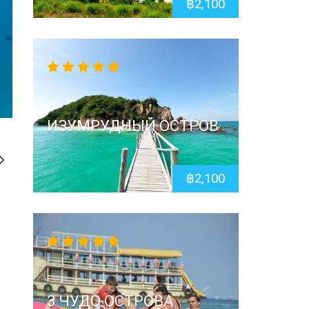
฿
2,100
5.00
out
of 5
ИЗУМРУДНЫЙ ОСТРОВ
฿
2,100
4.67
out
of 5
3 ЧУДО ОСТРОВА