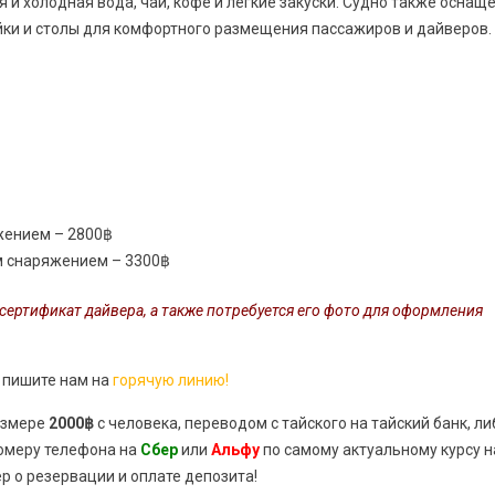
 и холодная вода, чай, кофе и легкие закуски. Судно также оснащ
йки и столы для комфортного размещения пассажиров и дайверов.
жением – 2800฿
 снаряжением – 3300฿
ертификат дайвера, а также потребуется его фото для оформления
, пишите нам на
горячую линию!
азмере
2000฿
с человека, переводом с тайского на тайский банк, ли
номеру телефона на
Сбер
или
Альфу
по самому актуальному курсу н
р о резервации и оплате депозита!