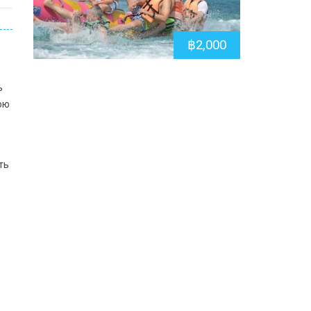
฿
2,000
ь
ою
ть