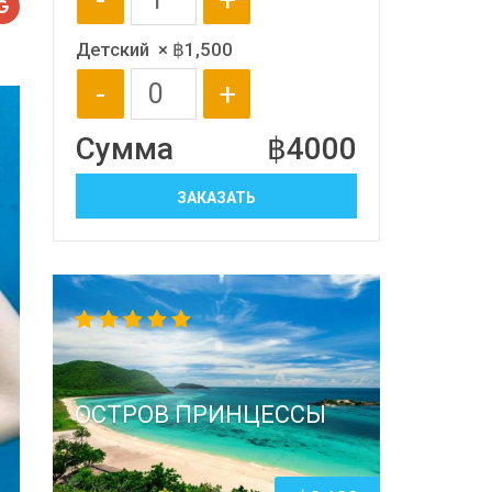
Детский
×
฿
1,500
-
+
Сумма
฿
4000
ЗАКАЗАТЬ
5.00
out
of 5
ОСТРОВ ПРИНЦЕССЫ