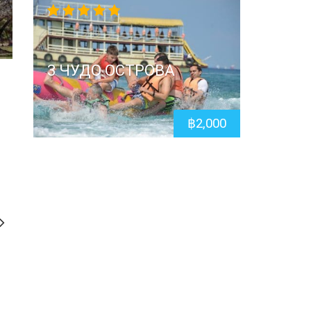
4.67
out
of 5
3 ЧУДО ОСТРОВА
฿
2,000