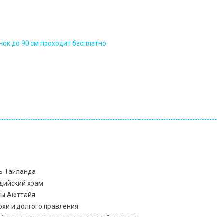
енок до 90 см проходит бесплатно.
ь Таиланда
дийский храм
цы Аюттайя
охи и долгого правления