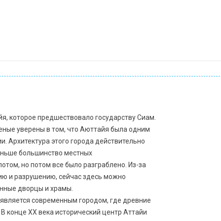
я, которое предшествовало государству Сиам.
ченые уверены в том, что Аюттайя была одним
и. Архитектура этого города действительно
аньше большинство местных
том, но потом все было разграблено. Из-за
нию и разрушению, сейчас здесь можно
енные дворцы и храмы.
я является современным городом, где древние
 В конце XX века исторический центр Аттайи