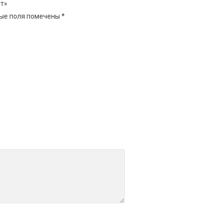
йт»
ые поля помечены
*