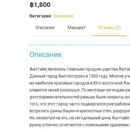
฿
1,800
Категория:
Экскурсии
Описание
Маршрут
Отзывы (0)
Описание
Аюттайя являлась главным городом царства Аютай
Данный город был построен в 1350 году. Многие у
из наиболее красивых городов в Юго-восточной Ази
славится своей роскошью. По местным легендам р
достопримечательностей раньше были покрыты золо
того, что этот город часто подвергался разграбле
встретить руины башен и крепостных стен, разруш
Но, несмотря на это, на сегодняшний день Аюттай
руины отлично сочетаются с новенькими зданиями.