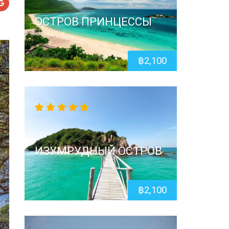
ОСТРОВ ПРИНЦЕССЫ
฿
2,100
5.00
out
of 5
ИЗУМРУДНЫЙ ОСТРОВ
฿
2,100