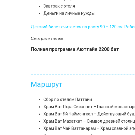
Завтрак с отеля
Деньги на личные нужды.
Детский билет считается по росту 90 – 120 см. Реб
Смотрите так же:
Полная программа Аюттайя 2200 бат
Маршрут
Сбор по отелям Паттайи
Храм Ват Пхра Сисанпет – Главный монастыр
Храм Ват Яй Чаймонгкол – Действующий буд
Храм Ват Махатхат – Символ древней столи
Храм Ват Чай Ваттанарам – Храм славной эп