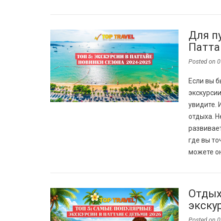
Для п
Патта
Posted on
0
Если вы б
экскурсии
увидите. 
отдыха. Н
развивает
где вы т
можете он
Отдых
экску
Posted on
0