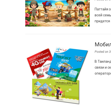
Паттайя з
всей семь
придется 
Мобил
Posted on
3
В Таиланд
связи и с
оператор