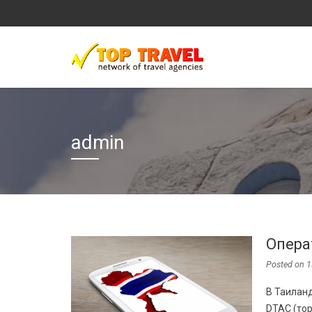
admin
Опера
Posted on
1
В Таиланд
DTAC (тор