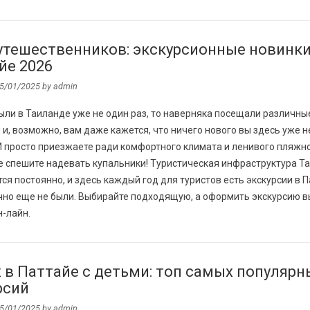
утешественников: экскурсионные новинки
йе 2026
5/01/2025
by
admin
ыли в Таиланде уже не один раз, то наверняка посещали различны
 и, возможно, вам даже кажется, что ничего нового вы здесь уже н
И просто приезжаете ради комфортного климата и ленивого пляжн
е спешите надевать купальники! Туристическая инфраструктура Т
ся постоянно, и здесь каждый год для туристов есть экскурсии в П
очно еще не были. Выбирайте подходящую, а оформить экскурсию в
-лайн.
 в Паттайе с детьми: топ самых популярн
рсий
5/01/2025
by
admin