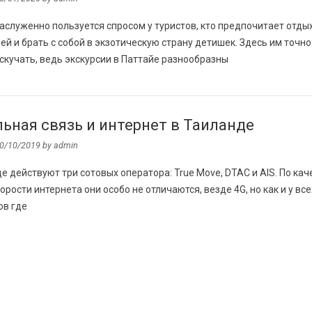
аслуженно пользуется спросом у туристов, кто предпочитает отды
ей и брать с собой в экзотическую страну детишек. Здесь им точно
скучать, ведь экскурсии в Паттайе разнообразны
ьная связь и интернет в Таиланде
0/10/2019
by
admin
е действуют три сотовых оператора: True Move, DTAC и AIS. По кач
корости интернета они особо не отличаются, везде 4G, но как и у все
ов где