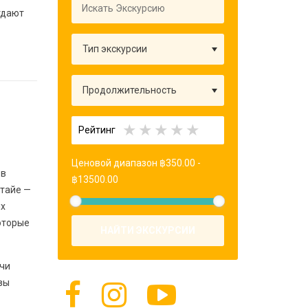
тдают
Рейтинг
Ценовой диапазон
฿
350.00
-
 в
฿
13500.00
ттайе —
ых
которые
НАЙТИ ЭКСКУРСИИ
ячи
вы