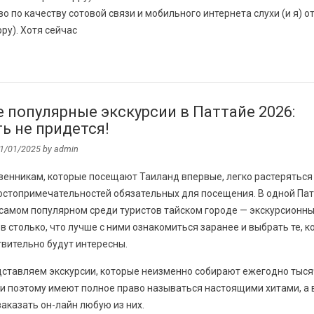
о по качеству сотовой связи и мобильного интернета слухи (и я) о
py). Хотя сейчас
 популярные экскурсии в Паттайе 2026:
ть не придется!
1/01/2025
by
admin
венникам, которые посещают Таиланд впервые, легко растеряться
остопримечательностей обязательных для посещения. В одной Па
 самом популярном среди туристов тайском городе — экскурсионн
 столько, что лучше с ними ознакомиться заранее и выбрать те, 
вительно будут интересны.
дставляем экскурсии, которые неизменно собирают ежегодно тыс
 и поэтому имеют полное право называться настоящими хитами, а 
аказать он-лайн любую из них.