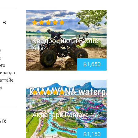
 в
5.00
out
of 5
Квадроциклы Exotic
ATv
е
е
฿
1,650
ого
аиланда
аттайе,
ы
5.00
out
of 5
Аквапарк Ramayana
ых
฿
1,150