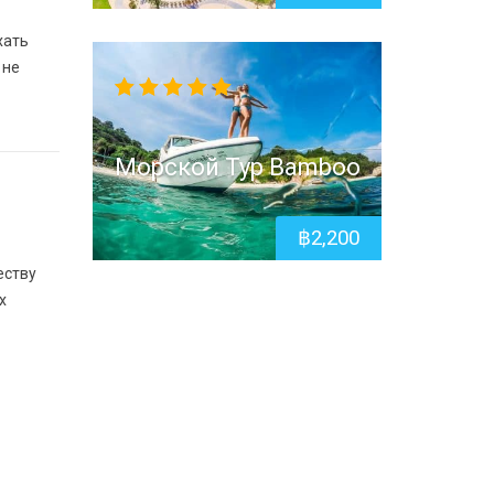
хать
 не
5.00
out
of 5
Морской Тур Bamboo
฿
2,200
еству
х