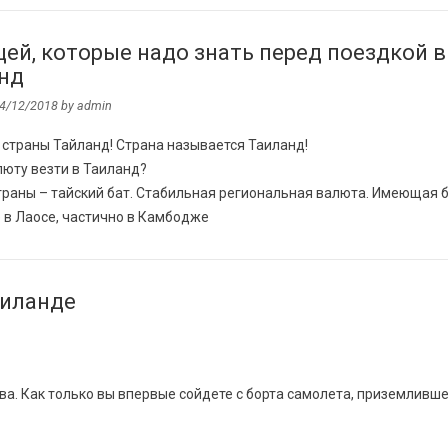
щей, которые надо знать перед поездкой в
нд
4/12/2018
by
admin
 страны Тайланд! Страна называется Таиланд!
люту везти в Таиланд?
траны – тайский бат. Стабильная региональная валюта. Имеющая 
 в Лаосе, частично в Камбодже
аиланде
ова. Как только вы впервые сойдете с борта самолета, приземливше