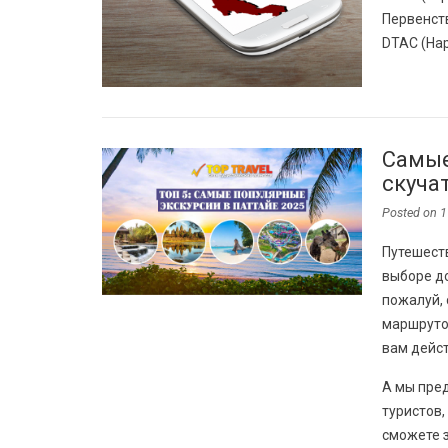
Первенств
DTAC (Hap
Самые
скуча
Posted on
1
Путешест
выборе д
пожалуй,
маршрутов
вам дейст
А мы пре
туристов,
сможете з