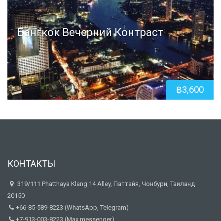
Бангкок Вечерний Контраст
฿
3,600
КОНТАКТЫ
319/111 Phatthaya Klang 14 Alley, Паттайя, Чонбури, Таиланд
20150
+66-85-589-8223 (WhatsApp, Telegram)
+7-913-003-8223 (Max messenger)