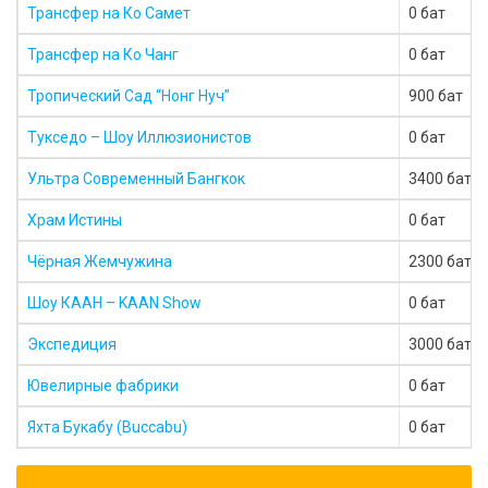
Трансфер на Ко Самет
0 бат
Трансфер на Ко Чанг
0 бат
Тропический Сад “Нонг Нуч”
900 бат
Тукседо – Шоу Иллюзионистов
0 бат
Ультра Современный Бангкок
3400 бат
Храм Истины
0 бат
Чёрная Жемчужина
2300 бат
Шоу КААН – KAAN Show
0 бат
Экспедиция
3000 бат
Ювелирные фабрики
0 бат
Яхта Букабу (Buccabu)
0 бат