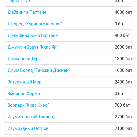
Гербал Тур
0 бат
Дайвинг в Паттайе
4000 бат
Дворец “Куриного короля”
0 бат
Дельфинарий в Паттайе
900 бат
Джунгли Зовут “Кхао Яй”
2800 бат
Дискавери Тур
1300 бат
Дрим Ворлд “Тайский Дисней”
1600 бат
Затерянный Мир
2400 бат
Змеиная Ферма
0 бат
Зоопарк “Кхао Кхео”
700 бат
Изумительный Таиланд
2700 бат
Изумрудный Остров
2100 бат