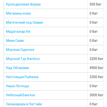
Крокодиловая Ферма
500 бат
Магазины кожи
0 бат
Магический лед Сиама
0 бат
Мадагаскар lite
0 бат
Мини Сиам
0 бат
Морская Одиссея
0 бат
Морской Тур Bamboo
2200 бат
Над Облаками
4900 бат
Настоящая Рыбалка
2300 бат
Наша Легенда
0 бат
Небесный Бангкок
3000 бат
Океанариум в Паттайе
0 бат