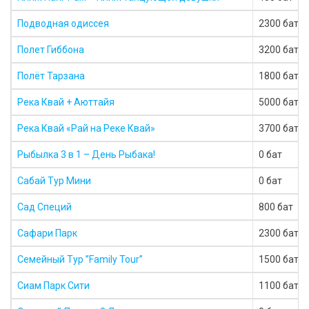
Подводная одиссея
2300 бат
Полет Гиббона
3200 бат
Полёт Тарзана
1800 бат
Река Квай + Аюттайя
5000 бат
Река Квай «Рай на Реке Квай»
3700 бат
Рыбылка 3 в 1 – День Рыбака!
0 бат
Сабай Тур Мини
0 бат
Сад Специй
800 бат
Сафари Парк
2300 бат
Семейный Тур ”Family Tour”
1500 бат
Сиам Парк Сити
1100 бат