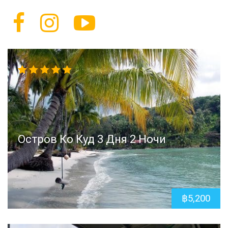
5.00
out
of 5
Остров Ко Куд 3 Дня 2 Ночи
฿
5,200