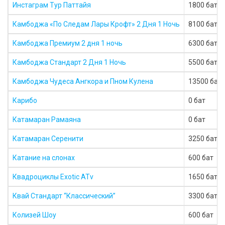
Инстаграм Тур Паттайя
1800 бат
Камбоджа «По Следам Лары Крофт» 2 Дня 1 Ночь
8100 бат
Камбоджа Премиум 2 дня 1 ночь
6300 бат
Камбоджа Стандарт 2 Дня 1 Ночь
5500 бат
Камбоджа Чудеса Ангкора и Пном Кулена
13500 бат
Карибо
0 бат
Катамаран Рамаяна
0 бат
Катамаран Серенити
3250 бат
Катание на слонах
600 бат
Квадроциклы Exotic ATv
1650 бат
Квай Стандарт “Классический”
3300 бат
Колизей Шоу
600 бат