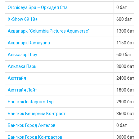
Orchideya Spa – Орхидея Спа
0 бат
X-Show 69 18+
600 бат
Аквапарк “Columbia Pictures Aquaverse”
1300 бат
Аквапарк Ramayana
1150 бат
Альказар Шоу
600 бат
Альпака Парк
3000 бат
Аюттайя
2400 бат
Аюттайя Лайт
1800 бат
Бангкок Instagram Тур
2900 бат
Бангкок Вечерний Контраст
3600 бат
Бангкок Город Ангелов
0 бат
Бангкок Город Контрастов
3600 бат